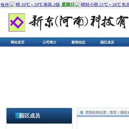
网站首页
公司简介
新闻动态
园区成员
您现在的位置：
首页
>
园区
园区成员