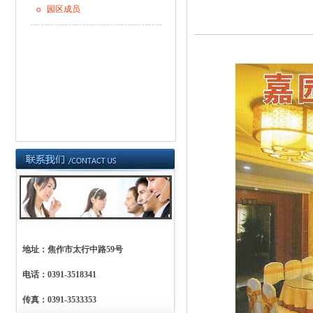
园区成员
地址：焦作市太行中路59号
电话：0391-3518341
传真：0391-3533353