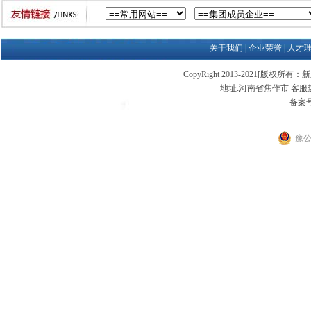
关于我们
|
企业荣誉
|
人才
CopyRight 2013-2021[版权所有：新
地址:河南省焦作市 客服热线:03
备案号
豫公网